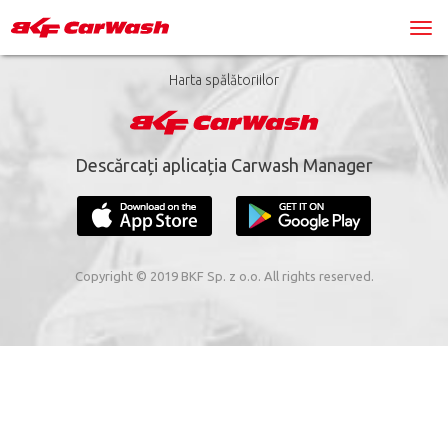
Harta spălătoriilor
Descărcați aplicația Carwash Manager
Copyright © 2019 BKF Sp. z o.o. All rights reserved.