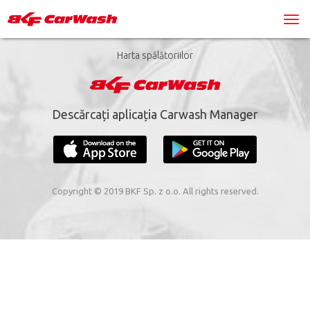
Harta spălătoriilor
Descărcați aplicația Carwash Manager
Copyright © 2019 BKF Sp. z o.o. All rights reserved.