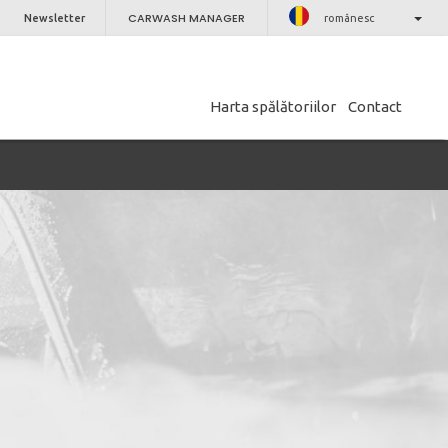
CARWASH MANAGER
Newsletter
românesc
Harta spălătoriilor
Contact
ÎNCHIDE
nostru