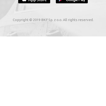
ADRESA DVS. DE E-MAIL
Copyright © 2019 BKF Sp. z o.o. All rights reserved.
 cale electronică indicații cu privire la serviciile elect
erzycach (adresa: Skarbimierzyce 22, 72-002 Dołuje, KRS 
rodus de către mine, având în vedere Legea 1 din 8 iulie 20
ABONEAZĂ-MĂ