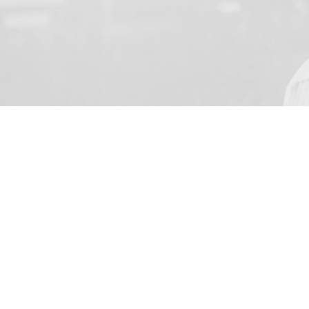
NUMELE TAU
Sunt de acord să primesc pe
o.o. cu sediul în Skarbimi
Adressa de e-mail fiind int