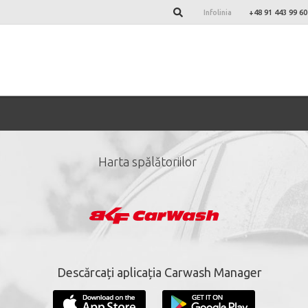
Infolinia
+48 91 443 99 60
Harta spălătoriilor
ază-te la newsletter-ul 
*
câmpuri obligatorii.
Descărcați aplicația Carwash Manager