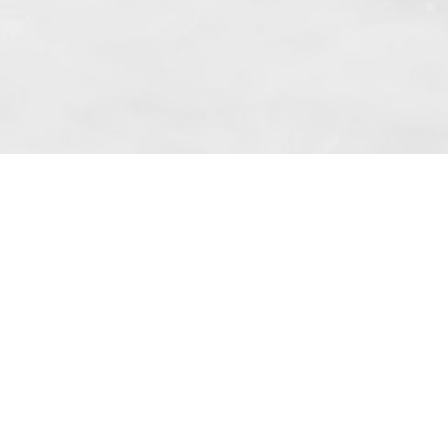
ronice de la „BKF Myjnie Bezdotykowe“ Sp.
0000262269) la adresa mea de e-mail.
02 aliniatul 10.