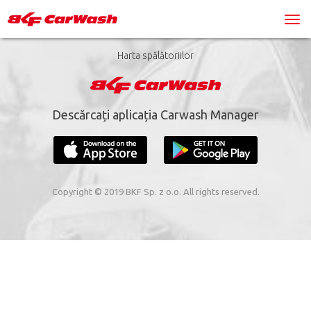
Harta spălătoriilor
Descărcați aplicația Carwash Manager
Copyright © 2019 BKF Sp. z o.o. All rights reserved.