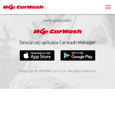
Harta spălătoriilor
Descărcați aplicația Carwash Manager
Copyright © 2019 BKF Sp. z o.o. All rights reserved.