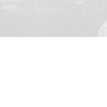
NUMELE TAU
Sunt de acord să primesc pe
o.o. cu sediul în Skarbimi
Adressa de e-mail fiind int