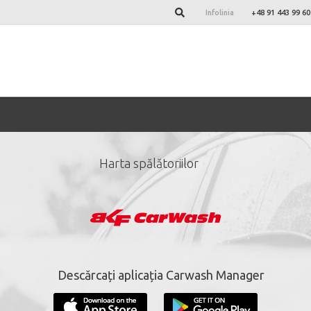
Infolinia
+48 91 443 99 60
Harta spălătoriilor
ază-te la newsletter-ul 
*
câmpuri obligatorii.
Descărcați aplicația Carwash Manager