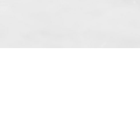
ronice de la „BKF Myjnie Bezdotykowe“ Sp.
0000262269) la adresa mea de e-mail.
02 aliniatul 10.