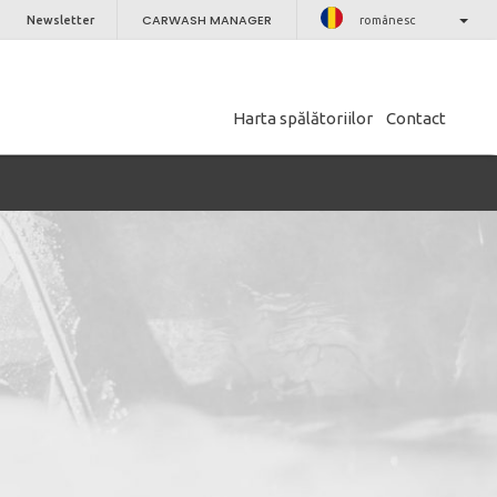
CARWASH MANAGER
Newsletter
românesc
Harta spălătoriilor
Contact
ÎNCHIDE
nostru