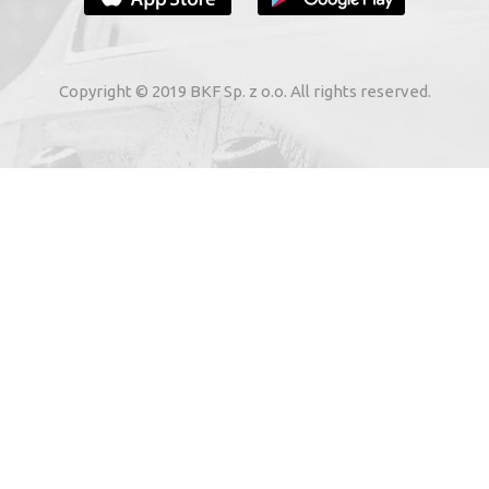
ADRESA DVS. DE E-MAIL
Copyright © 2019 BKF Sp. z o.o. All rights reserved.
 cale electronică indicații cu privire la serviciile elect
erzycach (adresa: Skarbimierzyce 22, 72-002 Dołuje, KRS 
rodus de către mine, având în vedere Legea 1 din 8 iulie 20
ABONEAZĂ-MĂ