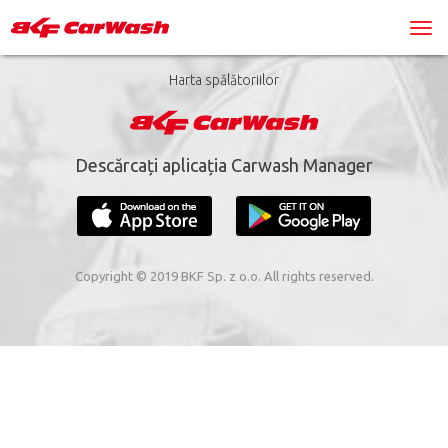
Harta spălătoriilor
Descărcați aplicația Carwash Manager
Copyright © 2019 BKF Sp. z o.o. All rights reserved.