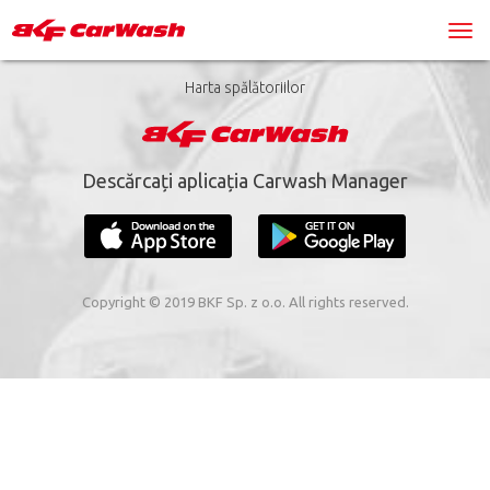
Harta spălătoriilor
Descărcați aplicația Carwash Manager
Copyright © 2019 BKF Sp. z o.o. All rights reserved.