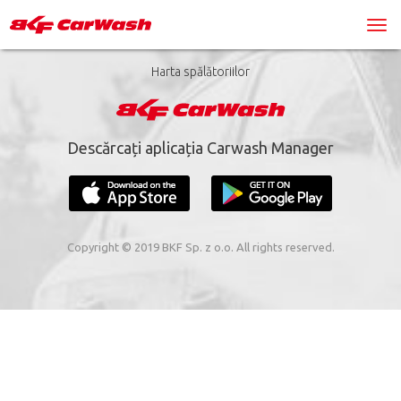
Harta spălătoriilor
Descărcați aplicația Carwash Manager
Copyright © 2019 BKF Sp. z o.o. All rights reserved.