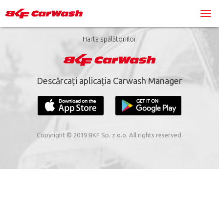
Harta spălătoriilor
Descărcați aplicația Carwash Manager
Copyright © 2019 BKF Sp. z o.o. All rights reserved.