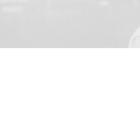
NUMELE TAU
Sunt de acord să primesc pe
o.o. cu sediul în Skarbimi
Adressa de e-mail fiind int