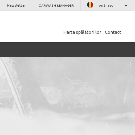
CARWASH MANAGER
Newsletter
românesc
Harta spălătoriilor
Contact
ÎNCHIDE
nostru