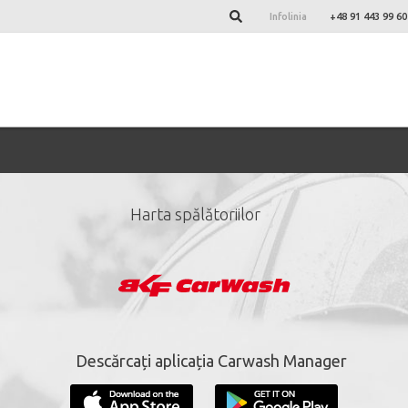
Infolinia
+48 91 443 99 60
Harta spălătoriilor
ază-te la newsletter-ul 
*
câmpuri obligatorii.
Descărcați aplicația Carwash Manager