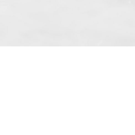
ronice de la „BKF Myjnie Bezdotykowe“ Sp.
0000262269) la adresa mea de e-mail.
02 aliniatul 10.