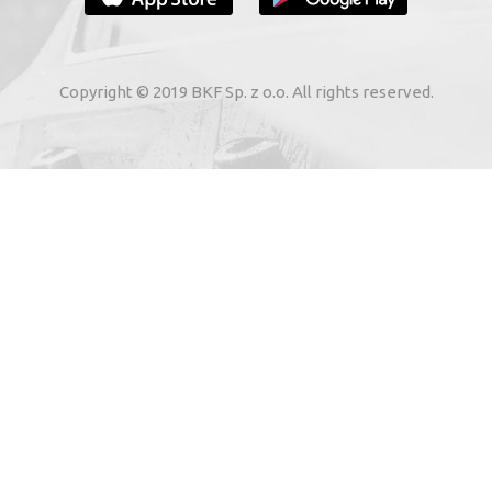
ADRESA DVS. DE E-MAIL
Copyright © 2019 BKF Sp. z o.o. All rights reserved.
 cale electronică indicații cu privire la serviciile elect
erzycach (adresa: Skarbimierzyce 22, 72-002 Dołuje, KRS 
rodus de către mine, având în vedere Legea 1 din 8 iulie 20
ABONEAZĂ-MĂ