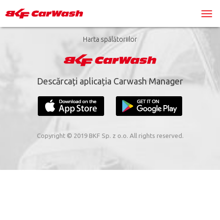
Harta spălătoriilor
Descărcați aplicația Carwash Manager
Copyright © 2019 BKF Sp. z o.o. All rights reserved.